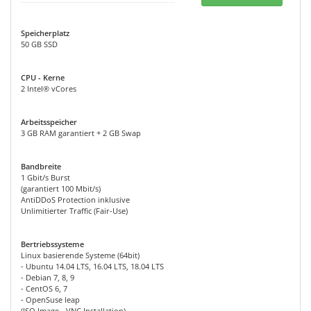
Speicherplatz
50 GB SSD
CPU - Kerne
2 Intel® vCores
Arbeitsspeicher
3 GB RAM garantiert + 2 GB Swap
Bandbreite
1 Gbit/s Burst
(garantiert 100 Mbit/s)
AntiDDoS Protection inklusive
Unlimitierter Traffic (Fair-Use)
Bertriebssysteme
Linux basierende Systeme (64bit)
- Ubuntu 14.04 LTS, 16.04 LTS, 18.04 LTS
- Debian 7, 8, 9
- CentOS 6, 7
- OpenSuse leap
(ISO Image - VNC Installation)