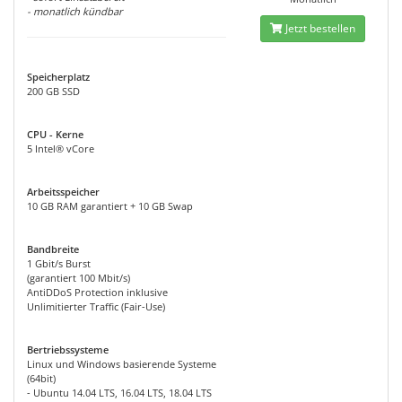
- monatlich kündbar
Jetzt bestellen
Speicherplatz
200 GB SSD
CPU - Kerne
5 Intel® vCore
Arbeitsspeicher
10 GB RAM garantiert + 10 GB Swap
Bandbreite
1 Gbit/s Burst
(garantiert 100 Mbit/s)
AntiDDoS Protection inklusive
Unlimitierter Traffic (Fair-Use)
Bertriebssysteme
Linux und Windows basierende Systeme
(64bit)
- Ubuntu 14.04 LTS, 16.04 LTS, 18.04 LTS