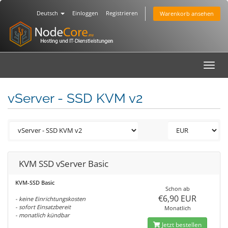
Deutsch
Einloggen
Registrieren
Warenkorb ansehen
Toggl
navig
vServer - SSD KVM v2
KVM SSD vServer Basic
KVM-SSD Basic
Schon ab
€6,90 EUR
- keine Einrichtungskosten
- sofort Einsatzbereit
Monatlich
- monatlich kündbar
Jetzt bestellen