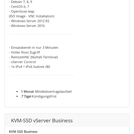
- Debian 7, 8, 9
- CentOS 6, 7
- OpenSuse leap
(ISO Image - VNC Installation)
- Windows Server 2012 R2
- Windows Server 2016
- Einsatzbereit in nur 3 Minuten
- Voller Root Zugriff
- RemoteVNC (Notfall-Terminal)
- vServer Control
- 1x IPv4 + IPv6 Subnet /80
1 Monat
Mindestvertragslaufzeit
7 Tage
Kündigungsfrist
KVM-SSD vServer Business
KVM SSD Business