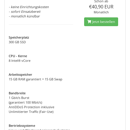
Schon ab
€40,90 EUR
- keine Einrichtungskosten
- sofort Einsatzbereit
Monatlich
- monatlich kündbar
Jetzt bestellen
Speicherplatz
300 GB SSD
CPU - Kerne
8 Intel® vCore
Arbeitsspeicher
15 GB RAM garantiert + 15 GB Swap
Bandbreite
1 Gbit/s Burst
(garantiert 100 Mbit/s)
AntiDDoS Protection inklusive
Unlimitierter Traffic (Fair-Use)
Bertriebssysteme