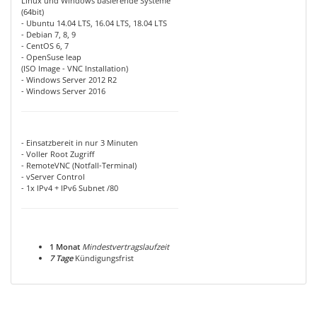
Linux und Windows basierende Systeme
(64bit)
- Ubuntu 14.04 LTS, 16.04 LTS, 18.04 LTS
- Debian 7, 8, 9
- CentOS 6, 7
- OpenSuse leap
(ISO Image - VNC Installation)
- Windows Server 2012 R2
- Windows Server 2016
- Einsatzbereit in nur 3 Minuten
- Voller Root Zugriff
- RemoteVNC (Notfall-Terminal)
- vServer Control
- 1x IPv4 + IPv6 Subnet /80
1 Monat
Mindestvertragslaufzeit
7 Tage
Kündigungsfrist