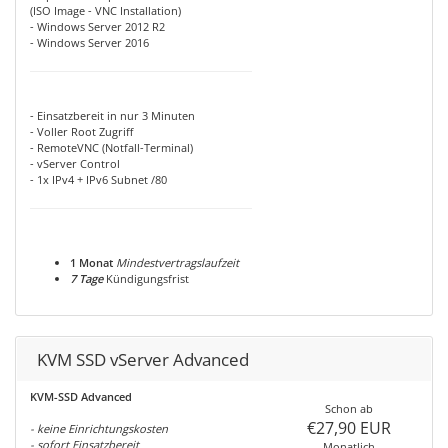
(ISO Image - VNC Installation)
- Windows Server 2012 R2
- Windows Server 2016
- Einsatzbereit in nur 3 Minuten
- Voller Root Zugriff
- RemoteVNC (Notfall-Terminal)
- vServer Control
- 1x IPv4 + IPv6 Subnet /80
1 Monat
Mindestvertragslaufzeit
7 Tage
Kündigungsfrist
KVM SSD vServer Advanced
KVM-SSD Advanced
Schon ab
€27,90 EUR
- keine Einrichtungskosten
- sofort Einsatzbereit
Monatlich