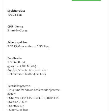
Speicherplatz
100 GB SSD
CPU - Kerne
3 Intel® vCores
Arbeitsspeicher
5 GB RAM garantiert + 5 GB Swap
Bandbreite
1 Gbit/s Burst
(garantiert 100 Mbit/s)
AntiDDoS Protection inklusive
Unlimitierter Traffic (Fair-Use)
Bertriebssysteme
Linux und Windows basierende Systeme
(64bit)
- Ubuntu 14.04 LTS, 16.04 LTS, 18.04 LTS
- Debian 7, 8, 9
- CentOS 6, 7
- OpenSuse leap