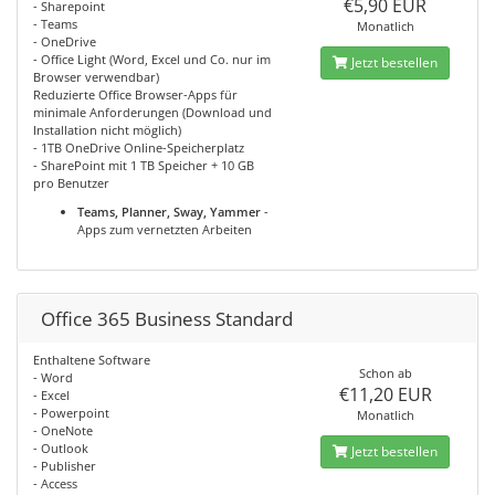
€5,90 EUR
- Sharepoint
- Teams
Monatlich
- OneDrive
- Office Light (Word, Excel und Co. nur im
Jetzt bestellen
Browser verwendbar)
Reduzierte Office Browser-Apps für
minimale Anforderungen (Download und
Installation nicht möglich)
- 1TB OneDrive Online-Speicherplatz
- SharePoint mit 1 TB Speicher + 10 GB
pro Benutzer
Teams, Planner, Sway, Yammer
-
Apps zum vernetzten Arbeiten
Office 365 Business Standard
Enthaltene Software
Schon ab
- Word
€11,20 EUR
- Excel
- Powerpoint
Monatlich
- OneNote
- Outlook
Jetzt bestellen
- Publisher
- Access