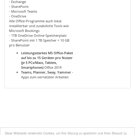
- Exchange
- SharePoint
- Microsoft Teams
- OneDrive
Alle Office-Programme auch lokal
installierbar und zusätzliche Tools wie
Microsoft Bookings
- 1TB OneDrive Online-Speicherplatz
- SharePoint mit 1 TB Speicher + 10 GB
pro Benutzer
Leistungsstarkes MS Office-Paket
auf bis zu 15 Geräten pro Nutzer
(je 5 PCs/Macs, Tablets,
Smartphones)
Office 2019
Teams, Planner, Sway, Yammer
-
Apps zum vernetzten Arbeiten
Diese Webseite verwendet Cookies, um Ihre Sitzung zu speichern und Ihren Besuch zu