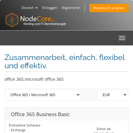
Deutsch
Einloggen
Registrieren
Warenkorb ansehen
Toggl
navig
Zusammenarbeit, einfach, flexibel
und effektiv.
office 365,microsoft office 365
Office 365 Business Basic
Enthaltene Software
Schon ab
- Exchange