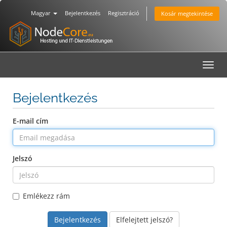
Magyar
Bejelentkezés
Regisztráció
Kosár megtekintése
Toggl
navig
Bejelentkezés
E-mail cím
Jelszó
Emlékezz rám
Elfelejtett jelszó?