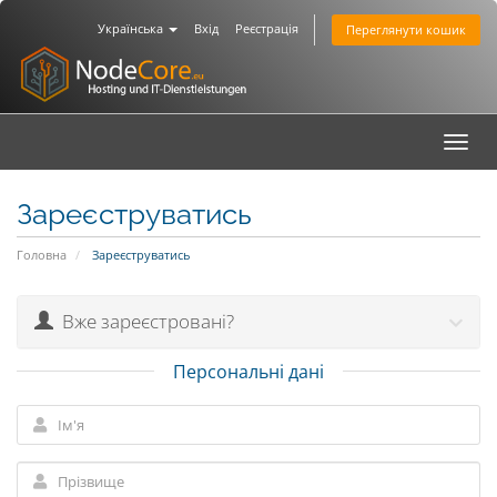
Українська
Вхід
Реєстрація
Переглянути кошик
Toggl
navig
Зареєструватись
Головна
Зареєструватись
Вже зареєстровані?
Персональні дані