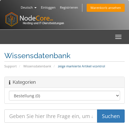
Deutsch
Einloggen
Registrieren
Warenkorb ansehen
Toggl
navig
Wissensdatenbank
Support
Wissensdatenbank
zeige markierte Artikel vcontrol
Kategorien