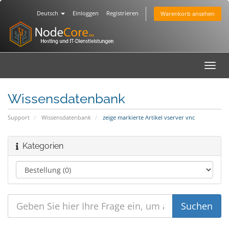
Deutsch
Einloggen
Registrieren
Warenkorb ansehen
Toggl
navig
Wissensdatenbank
Support
Wissensdatenbank
zeige markierte Artikel vserver vnc
Kategorien