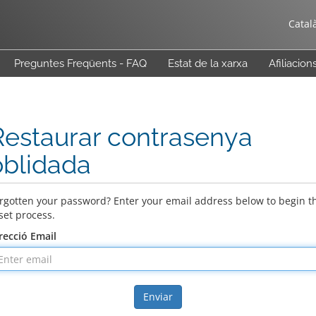
Catal
Preguntes Freqüents - FAQ
Estat de la xarxa
Afiliacion
Restaurar contrasenya
oblidada
rgotten your password? Enter your email address below to begin t
set process.
recció Email
Enviar