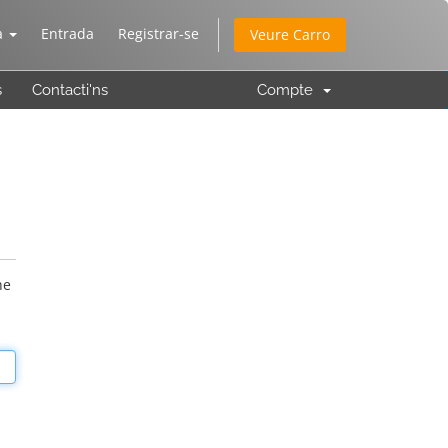
à
Entrada
Registrar-se
Veure Carro
s
Contacti'ns
Compte
he