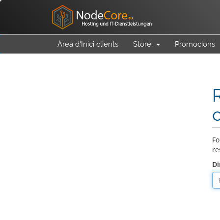
Àrea d'Inici clients
Store
Promocions
Fo
re
Di