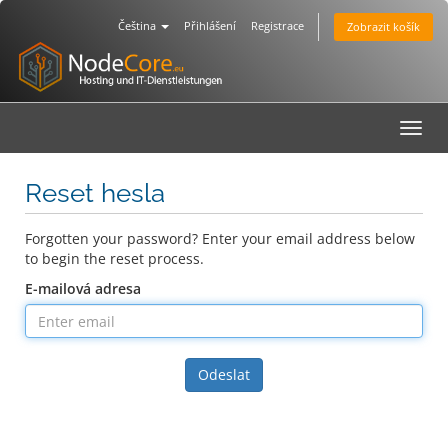
Čeština
Přihlášení
Registrace
Zobrazit košík
Toggl
navig
Reset hesla
Forgotten your password? Enter your email address below
to begin the reset process.
E-mailová adresa
Odeslat