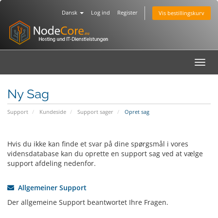
Dansk
Log ind
Register
Vis bestillingskurv
Toggl
navig
Ny Sag
Support
Kundeside
Support sager
Opret sag
Hvis du ikke kan finde et svar på dine spørgsmål i vores
vidensdatabase kan du oprette en support sag ved at vælge
support afdeling nedenfor.
Allgemeiner Support
Der allgemeine Support beantwortet Ihre Fragen.