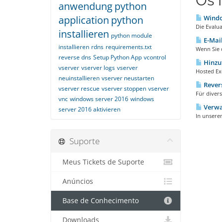
Os 
anwendung
python
application
python
Windo
Die Evalu
installieren
python module
E-Mail
installieren
rdns
requirements.txt
Wenn Sie 
reverse dns
Setup Python App
vcontrol
Hinzuf
vserver
vserver logs
vserver
Hosted Exc
neuinstallieren
vserver neustarten
Rever
vserver rescue
vserver stoppen
vserver
Für divers
vnc
windows server 2016
windows
Verwal
server 2016 aktivieren
In unserem
Suporte
Meus Tickets de Suporte
Anúncios
Base de Conhecimento
Downloads