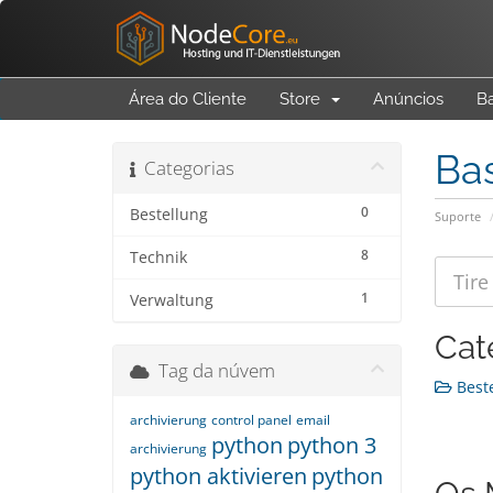
Área do Cliente
Store
Anúncios
B
Ba
Categorias
0
Bestellung
Suporte
8
Technik
1
Verwaltung
Cat
Tag da núvem
Beste
archivierung
control panel
email
python
python 3
archivierung
python aktivieren
python