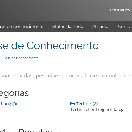
Português
ase de Conhecimento
Status da Rede
Afiliados
Conta
se de Conhecimento
Base de Conhecimento
egorias
llung (0)
Technik (8)
Technischer Fragenkatalog